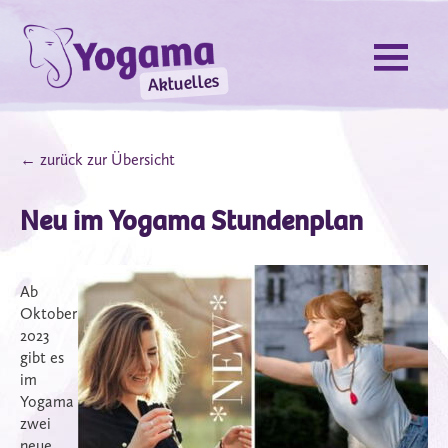
Aktuelles
← zurück zur Übersicht
Neu im Yogama Stundenplan
Ab
Oktober
2023
gibt es
im
Yogama
zwei
neue